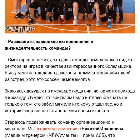
– Расскажите, насколько вы вовлечены в
жизнедеятельность команды?
– Смею предположить, что для команды немаловажно видеть
ректора на играх в качестве заинтересованного болельщика.
Был у меня не так давно даже опыт комментирования одной
из встреч, хотя это совсем не мое амплуа.
Знаю всех девушек по именам, откуда они, историю их прихода
в команду. Думаю, что зрителям было интересно узнать не
только о том, кто забил мяч или кто кому отдал пас, но и
историю спортивного становления наших игроков.
Стараюсь поддерживать команду организационно и
морально. Мы
сходимся во мнении
с
Никитой Ивановым
(главным тренером «ЧГУ-Атланты» – прим. АСБ), что