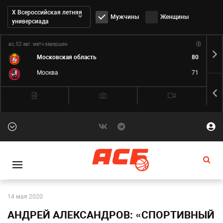
Дивизион:
Х Всероссийская летняя
Мужчины
Женщины
универсиада
вс, 02 авг.
матч завершен
пн,
Московская область
80
Москва
71
14 мая 2020
АНДРЕЙ АЛЕКСАНДРОВ: «СПОРТИВНЫЙ