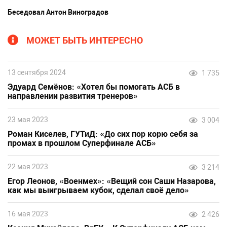
Беседовал Антон Виноградов
МОЖЕТ БЫТЬ ИНТЕРЕСНО
13 сентября 2024
1 735
Эдуард Семёнов: «Хотел бы помогать АСБ в
направлении развития тренеров»
23 мая 2023
3 004
Роман Киселев, ГУТиД: «До сих пор корю себя за
промах в прошлом Суперфинале АСБ»
22 мая 2023
3 214
Егор Леонов, «Военмех»: «Вещий сон Саши Назарова,
как мы выигрываем кубок, сделал своё дело»
16 мая 2023
2 426