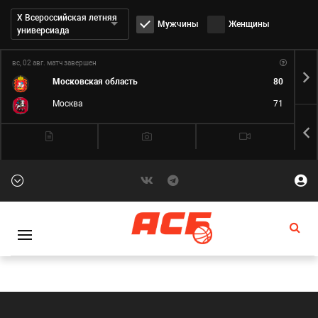
Дивизион:
Х Всероссийская летняя
Мужчины
Женщины
универсиада
вс, 02 авг.
матч завершен
пн,
Московская область
80
Москва
71