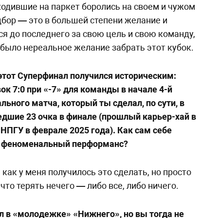
одившие на паркет боролись на своем и чужом
одбор
—
это в большей степени желание и
ся до последнего за свою цель и свою команду,
ь было нереальное желание забрать этот кубок.
этот Суперфинал получился историческим:
к 7:0 при «-7» для команды в начале 4-й
льного матча, который ты сделал, по сути, в
дшие 23 очка в финале (прошлый карьер-хай в
 НПГУ в феврале 2025 года). Как сам себе
й феноменальный перформанс?
 как у меня получилось это сделать, но просто
 что терять нечего
—
либо все, либо ничего.
 в «молодежке» «Нижнего», но вы тогда не