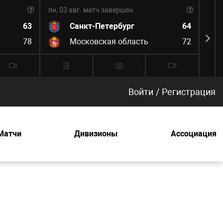
пн, 03 авг.
матч завершен
пн, 0
63
Санкт-Петербург
64
78
Московская область
72
Войти
/
Регистрация
Матчи
Дивизионы
Ассоциация