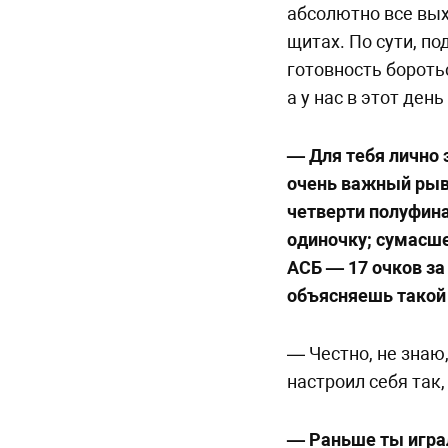
абсолютно все вых
щитах. По сути, п
готовность бороть
а у нас в этот ден
— Для тебя лично 
очень важный рыво
четверти полуфина
одиночку; сумасше
АСБ — 17 очков за
объясняешь тако
— Честно, не знаю,
настроил себя так,
— Раньше ты играл