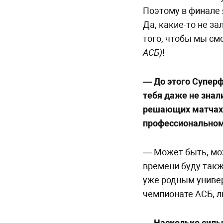
Поэтому в финале 
Да, какие-то не за
того, чтобы мы см
АСБ)
!
— До этого Супер
тебя даже не знал
решающих матчах 
профессиональном
— Может быть, мож
времени буду такж
уже родным универ
чемпионате АСБ, ли
— Насколько сильн