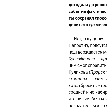
доходили до реша
событие фактическ
ты сохранял споко
давит статус меро
— Нет, ощущения, 
Напротив, присут
подтверждается м
Суперфинале — при
ним смог справить
Куликова
(Прорект
команды — прим. 
хотел бросить «тре
средней и не набир
что нельзя боятьс
показатель моего 