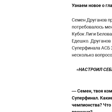
Узнаем новое о г
Семен Друганов п
потребовалось мен
Кубок Лиги Белова
Едешко. Друганов
Суперфинала АСБ 2
несколько вопрос
«НАСТРОИЛ СЕБЯ
— Семен, твоя ко
Суперфинал. Каки
чемпионства? Что 
времени?