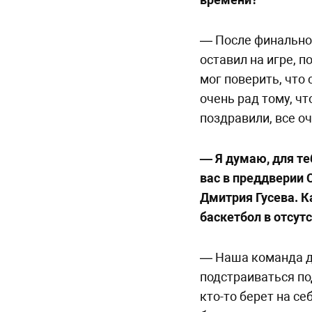
— После финальног
оставил на игре, п
мог поверить, что
очень рад тому, ч
поздравили, все о
— Я думаю, для теб
вас в преддверии 
Дмитрия Гусева. К
баскетбол в отсут
— Наша команда д
подстраиваться под
кто-то берет на с