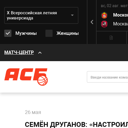
вс, 02 авг.
матч завершен
вс, 02 авг.
мат
Дивизион:
Х Всероссийская летняя
3
Хабаровский край
67
Моско
универсиада
8
Санкт-Петербург
96
Москв
Мужчины
Женщины
МАТЧ-ЦЕНТР
26 мая
СЕМЁН ДРУГАНОВ: «НАСТРОИЛ