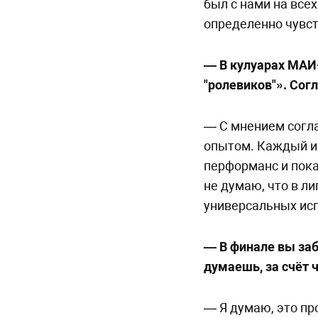
был с нами на всех
определенно чувст
— В кулуарах МА
"ролевиков"». Сог
— С мнением согла
опытом. Каждый и
перформанс и пока
не думаю, что в л
универсальных исп
— В финале вы заб
думаешь, за счёт 
— Я думаю, это пр