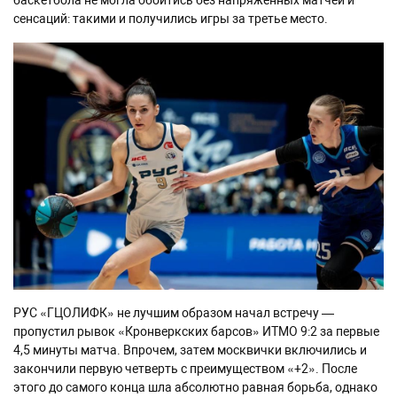
баскетбола не могла обойтись без напряженных матчей и
сенсаций: такими и получились игры за третье место.
РУС «ГЦОЛИФК» не лучшим образом начал встречу —
пропустил рывок «Кронверкских барсов» ИТМО 9:2 за первые
4,5 минуты матча. Впрочем, затем москвички включились и
закончили первую четверть с преимуществом «+2». После
этого до самого конца шла абсолютно равная борьба, однако