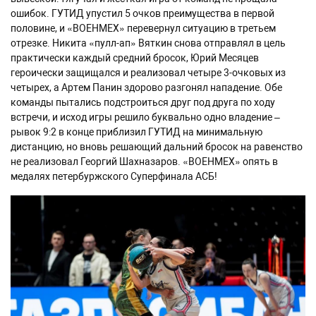
ошибок. ГУТИД упустил 5 очков преимущества в первой
половине, и «ВОЕНМЕХ» перевернул ситуацию в третьем
отрезке. Никита «пулл-ап» Вяткин снова отправлял в цель
практически каждый средний бросок, Юрий Месяцев
героически защищался и реализовал четыре 3-очковых из
четырех, а Артем Панин здорово разгонял нападение. Обе
команды пытались подстроиться друг под друга по ходу
встречи, и исход игры решило буквально одно владение –
рывок 9:2 в конце приблизил ГУТИД на минимальную
дистанцию, но вновь решающий дальний бросок на равенство
не реализовал Георгий Шахназаров. «ВОЕНМЕХ» опять в
медалях петербуржского Суперфинала АСБ!