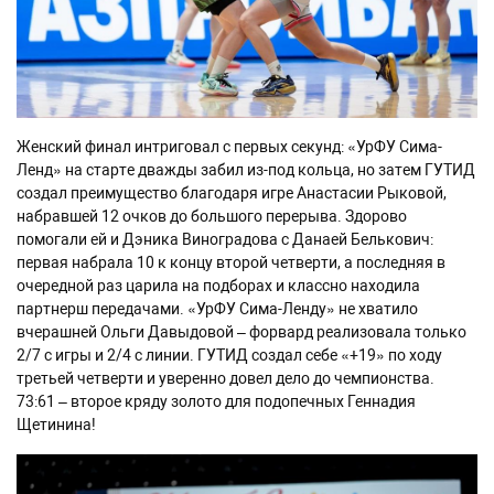
Женский финал интриговал с первых секунд: «УрФУ Сима-
Ленд» на старте дважды забил из-под кольца, но затем ГУТИД
создал преимущество благодаря игре Анастасии Рыковой,
набравшей 12 очков до большого перерыва. Здорово
помогали ей и Дэника Виноградова с Данаей Белькович:
первая набрала 10 к концу второй четверти, а последняя в
очередной раз царила на подборах и классно находила
партнерш передачами. «УрФУ Сима-Ленду» не хватило
вчерашней Ольги Давыдовой – форвард реализовала только
2/7 с игры и 2/4 с линии. ГУТИД создал себе «+19» по ходу
третьей четверти и уверенно довел дело до чемпионства.
73:61 – второе кряду золото для подопечных Геннадия
Щетинина!