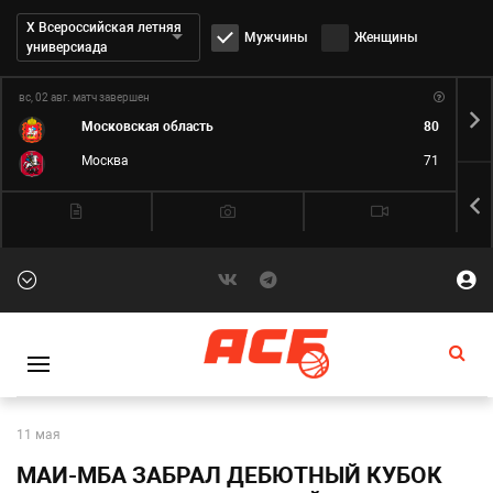
Дивизион:
Х Всероссийская летняя
Мужчины
Женщины
универсиада
вс, 02 авг.
матч завершен
пн,
Московская область
80
Москва
71
11 мая
МАИ-МБА ЗАБРАЛ ДЕБЮТНЫЙ КУБОК