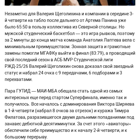
Незаметно для Валерия Щеголихина и компании в середине 3-
й четверти на табло после дальнего от Артема Панина уже
было 65:50 в пользу коллектива из Северной столицы. Но
мужской студенческий баскетбол — это игра рывков, поэтому
за 2 минуты до конца матча команда Анатолия Лаптева вела с
минимальным преимуществом. Зонная защита и грамотные
замены помогли МГАФКу выйти в финал (83:79), а проводящий
свой последний сезон в АСБ MVP Студенческой лиги
РЖД-25/26 Валерий Щеголихин снова доказал свой звездный
статус и набрал 24 очка с 9 передачами, 6 подборами и 3
перехватами.
Пара ГУТИД — МАИ-МБА обещала стать одной из самых
интересных еще перед стартом Суперфинала, именно так и
получилось. Все началось с доминирования Виктора Ширяева
в 1-й четверти (набрал 8 очков за отрезок) и куража Тимура
Филатова, разразившегося двумя дальними попаданиями под
занавес дебютной десятиминутки. За счет этого «авиаторы»
обеспечили себе преимущество и к началу 2-й четверти, и к
большому перерыву.