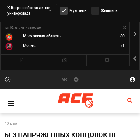
Дивизион:
Х Всероссийская летняя
Мужчины
Женщины
универсиада
вс, 02 авг.
матч завершен
пн,
Московская область
80
Москва
71
10 мая
БЕЗ НАПРЯЖЕННЫХ КОНЦОВОК НЕ