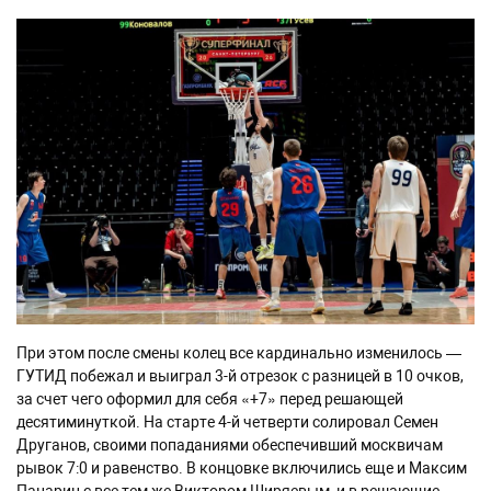
При этом после смены колец все кардинально изменилось —
ГУТИД побежал и выиграл 3-й отрезок с разницей в 10 очков,
за счет чего оформил для себя «+7» перед решающей
десятиминуткой. На старте 4-й четверти солировал Семен
Друганов, своими попаданиями обеспечивший москвичам
рывок 7:0 и равенство. В концовке включились еще и Максим
Панарин с все тем же Виктором Ширяевым, и в решающие