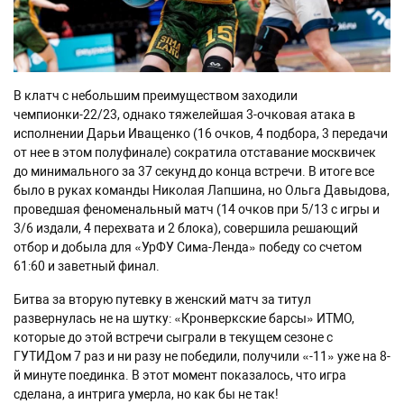
В клатч с небольшим преимуществом заходили
чемпионки-22/23, однако тяжелейшая 3-очковая атака в
исполнении Дарьи Иващенко (16 очков, 4 подбора, 3 передачи
от нее в этом полуфинале) сократила отставание москвичек
до минимального за 37 секунд до конца встречи. В итоге все
было в руках команды Николая Лапшина, но Ольга Давыдова,
проведшая феноменальный матч (14 очков при 5/13 с игры и
3/6 издали, 4 перехвата и 2 блока), совершила решающий
отбор и добыла для «УрФУ Сима-Ленда» победу со счетом
61:60 и заветный финал.
Битва за вторую путевку в женский матч за титул
развернулась не на шутку: «Кронверкские барсы» ИТМО,
которые до этой встречи сыграли в текущем сезоне с
ГУТИДом 7 раз и ни разу не победили, получили «-11» уже на 8-
й минуте поединка. В этот момент показалось, что игра
сделана, а интрига умерла, но как бы не так!