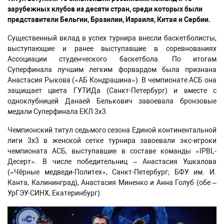
зарубежных клубов из десяти стран, среди которых были
представители Бельгии, Бразилии, Израиля, Китая и Сербии.
Существенный вклад в успех турнира внесли баскетболисты,
выступающие и ранее выступавшие в соревнованиях
Ассоциации студенческого баскетбола. По итогам
Суперфинала лучшим легким форвардом была признана
Анастасия Рыкова («АБ Кондрашина»). В чемпионате АСБ она
защищает цвета ГУТИДа (Санкт-Петербург) и вместе с
одноклубницей Данаей Белькович завоевала бронзовые
медали Суперфинала ЕКЛ 3х3.
Чемпионский титул седьмого сезона Единой континентальной
лиги 3х3 в женской сетке турнира завоевали экс-игроки
чемпионата АСБ, выступавшие в составе команды «IPBL-
Десерт». В числе победительниц – Анастасия Ушкалова
(«Чёрные медведи-Политех», Санкт-Петербург; БФУ им. И.
Канта, Калининград), Анастасия Миненко и Анна Голуб (обе –
УрГЭУ-СИНХ, Екатеринбург).