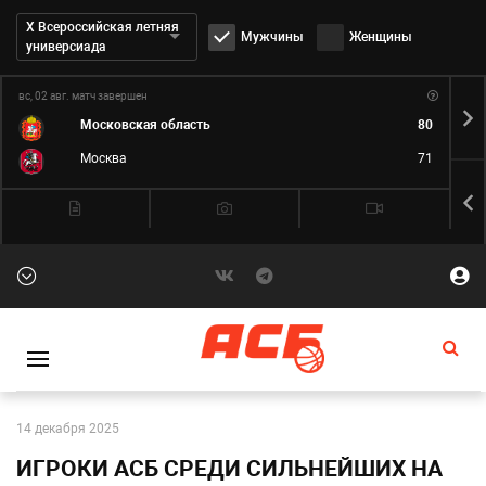
Дивизион:
Х Всероссийская летняя
Мужчины
Женщины
универсиада
вс, 02 авг.
матч завершен
пн,
Московская область
80
Москва
71
14 декабря 2025
ИГРОКИ АСБ СРЕДИ СИЛЬНЕЙШИХ НА