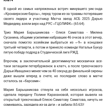
Клатч
В одной из самых напряженных встреч минувшего уик-энда
«Кронверкские барсы», перед туром из-за травмы потерявшие
своего лидера и участницу Матча звезд АСБ 2025 Дарью
Медведеву, взяли верх над РУС «ГЦОЛИФК» (65:64).
Трио Мария Барышникова - Олеся Саматова - Милена
Сусанина, общими усилиями набравшее 46 очков в этот вечер,
сначала помогло хозяйкам выбраться из «-9» в концовке
третьей четверти, а потом и принесло команде Натальи Букур
пятую победу подряд в Студенческой лиге РЖД.
Впрочем, в заключительной десятиминутке москвички все-
таки затащили петербурженок в клатч, а после трехочкового
Дарьи Иващенко менее чем за 40 секунд до финальной сирены
даже вышли вперед в счете, но последнее слово в матче
осталось за «барсами»:
Мария Барышникова стянула на себя несколько игроков,
сделала передачу Полине Карахановой, которая вывела на
открытый трехочковый Олесю Саматову. Саматова, ничуть не
сомневаясь, зарядила из-за дуги – и забила (65:63)!