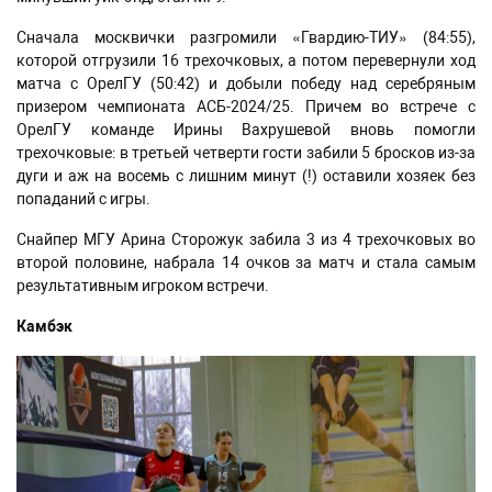
Сначала москвички разгромили «Гвардию-ТИУ» (84:55),
которой отгрузили 16 трехочковых, а потом перевернули ход
матча с ОрелГУ (50:42) и добыли победу над серебряным
призером чемпионата АСБ-2024/25. Причем во встрече с
ОрелГУ команде Ирины Вахрушевой вновь помогли
трехочковые: в третьей четверти гости забили 5 бросков из-за
дуги и аж на восемь с лишним минут (!) оставили хозяек без
попаданий с игры.
Снайпер МГУ Арина Сторожук забила 3 из 4 трехочковых во
второй половине, набрала 14 очков за матч и стала самым
результативным игроком встречи.
Камбэк