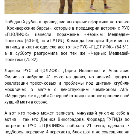
Победный дубль в прошедшие выходные оформили не только
«Кронверкские барсы», которые в преддверии встречи с РУС
«ГЦОЛИФК» нанесли поражение «Черным Медведям-
Политех» (60:50), но и ГУТИД. Команда Геннадия Щетинина в
пятницу в клатче одолела все тот же РУС «ГЦОЛИФК» (64:61),
а в субботу разгромила все тех же «Черных Медведей-
Политех» (75:32).
Лидеры РУС «ГЦОЛИФК» Дарья Иващенко и Анастасия
Филиогло набрали 41 очко на двоих, но низкий процент
реализации трехочковых и проблемы под щитами сгубили
москвичек в матче с действующим чемпионом АСБ.
«Медведи» же в дерби Северной столицы и вовсе провели свой
худший матч в сезоне.
А вот кто точно может записать минувший уик-энд себе в
актив – так это Дэника Виноградова. Форвард ГУТИДа во
встрече с РУС «ГЦОЛИФК» набрала 21 очко, сделала 7
подборов, передачу, 4 перехвата, блок-шот и не совершила ни