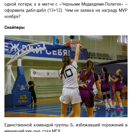
одной потери, а в матче с «Черными Медведями-Политех» –
оформила дабл-дабл (13+12). Чем не заявка на награду MVP
ноября?
Снайперы
Единственной командой группы Б, избежавшей поражений в
минувший уик-энд, стал МГУ.