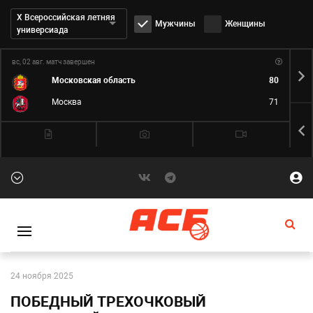
Дивизион:
Х Всероссийская летняя
Мужчины
Женщины
универсиада
вс, 02 авг.
матч завершен
пн,
Московская область
80
Москва
71
24 ноября 2025
ПОБЕДНЫЙ ТРЕХОЧКОВЫЙ