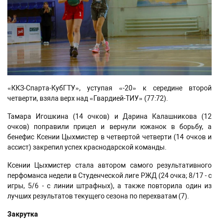
«ККЗ-Спарта-КубГТУ», уступая «-20» к середине второй
четверти, взяла верх над «Гвардией-ТИУ» (77:72).
Тамара Игошкина (14 очков) и Дарина Калашникова (12
очков) поправили прицел и вернули южанок в борьбу, а
бенефис Ксении Цыхмистер в четвертой четверти (14 очков и
ассист) закрепил успех краснодарской команды.
Ксении Цыхмистер стала автором самого результативного
перфоманса недели в Студенческой лиге РЖД (24 очка; 8/17 - с
игры, 5/6 - с линии штрафных), а также повторила один из
лучших результатов текущего сезона по перехватам (7).
Закрутка