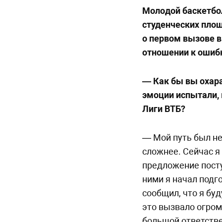
Молодой баскетбо
студенческих площ
о первом вызове в
отношении к ошибк
— Как бы вы охара
эмоции испытали, 
Лиги ВТБ?
— Мой путь был не
сложнее. Сейчас я
предложение пост
ними я начал подг
сообщил, что я бу
это вызвало огром
большой ответстве