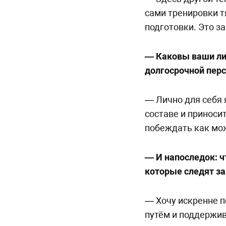
сами тренировки т
подготовки. Это з
— Каковы ваши ли
долгосрочной пер
— Лично для себя 
составе и приноси
побеждать как мож
— И напоследок: ч
которые следят з
— Хочу искренне п
путём и поддержив