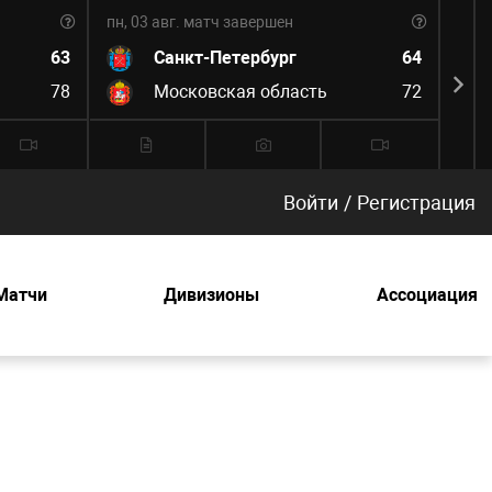
пн, 03 авг.
матч завершен
пн, 0
63
Санкт-Петербург
64
78
Московская область
72
Войти
/
Регистрация
Матчи
Дивизионы
Ассоциация