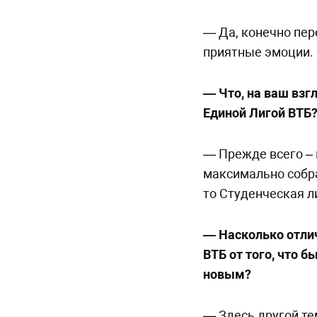
— Да, конечно пе
приятные эмоции.
— Что, на ваш взг
Единой Лигой ВТБ
— Прежде всего – 
максимально собра
то Студенческая л
— Насколько отли
ВТБ от того, что б
новым?
— Здесь другой те