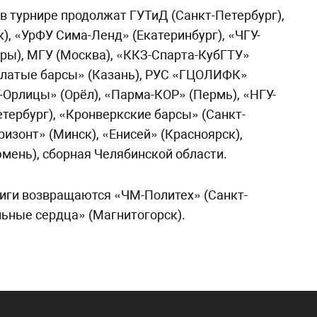
в турнире продолжат ГУТиД (Санкт-Петербург),
), «УрФУ Сима-Ленд» (Екатеринбург), «ЧГУ-
ры), МГУ (Москва), «ККЗ-Спарта-КубГТУ»
латые барсы» (Казань), РУС «ГЦОЛИФК»
-Орлицы» (Орёл), «Парма-КОР» (Пермь), «НГУ-
тербург), «Кронверкские барсы» (Санкт-
ризонт» (Минск), «Енисей» (Красноярск),
мень), сборная Челябинской области.
иги возвращаются «ЧМ-Политех» (Санкт-
льные сердца» (Магнитогорск).