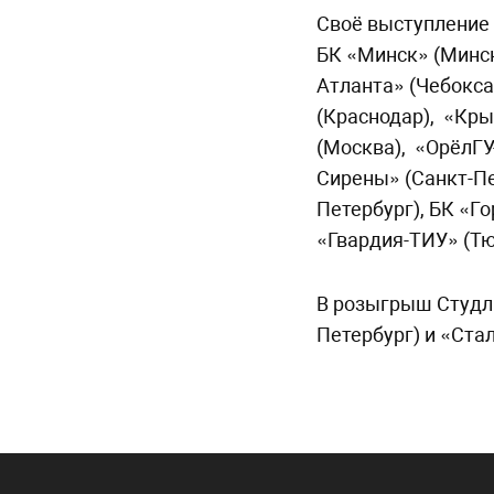
Своё выступление 
БК «Минск» (Минск
Атланта» (Чебокса
(Краснодар),
«Кры
(Москва),
«ОрёлГУ
Сирены» (Санкт-Пе
Петербург), БК «Го
«Гвардия-ТИУ» (Тю
В розыгрыш Студл
Петербург) и «Ста