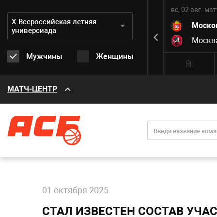
вс, 02 авг.
матч завершен
вс, 02 авг.
мат
Дивизион:
Х Всероссийская летняя
3
Хабаровский край
67
Моско
универсиада
8
Санкт-Петербург
96
Москв
Мужчины
Женщины
МАТЧ-ЦЕНТР
01 октября 2025
СТАЛ ИЗВЕСТЕН СОСТАВ УЧ