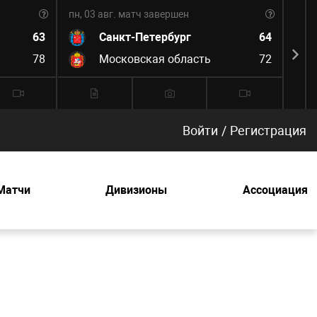
пн, 03 авг.
матч завершен
пн, 0
63
Санкт-Петербург
64
78
Московская область
72
Войти
/
Регистрация
Матчи
Дивизионы
Ассоциация