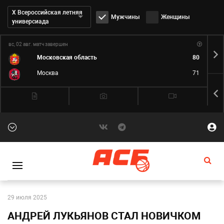
Дивизион:
Х Всероссийская летняя
Мужчины
Женщины
универсиада
вс, 02 авг.
матч завершен
пн,
Московская область
80
Москва
71
29 июля 2025
АНДРЕЙ ЛУКЬЯНОВ СТАЛ НОВИЧКОМ