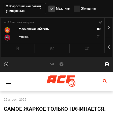
Дивизион:
Х Всероссийская летняя
Мужчины
Женщины
универсиада
вс, 02 авг.
матч завершен
пн,
Московская область
80
Москва
71
25 апреля 2025
САМОЕ ЖАРКОЕ ТОЛЬКО НАЧИНАЕТСЯ.