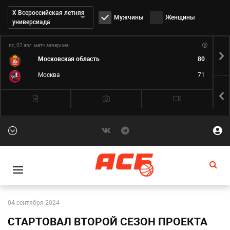
Дивизион:
Х Всероссийская летняя
Мужчины
Женщины
универсиада
вс, 02 авг.
матч завершен
пн,
Московская область
80
Москва
71
04 сентября 2024
СТАРТОВАЛ ВТОРОЙ СЕЗОН ПРОЕКТА