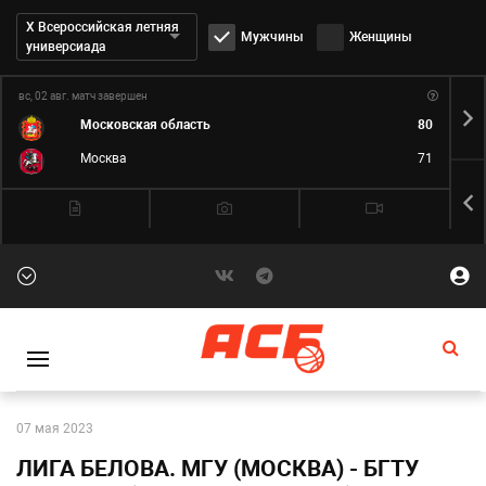
Дивизион:
Х Всероссийская летняя
Мужчины
Женщины
универсиада
вс, 02 авг.
матч завершен
пн,
Московская область
80
Москва
71
07 мая 2023
ЛИГА БЕЛОВА. МГУ (МОСКВА) - БГТУ