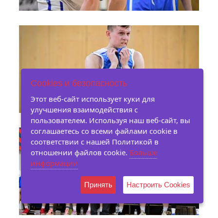
Cookies и безопасность
Этот веб-сайт использует куки для
улучшения взаимодействия с
пользователем. Используя наш веб-сайт, вы
соглашаетесь со всеми файлами cookie в
соответствии с нашей Политикой в ​​
отношении файлов cookie.
Больше
информации
Принять
Настроить Cookies