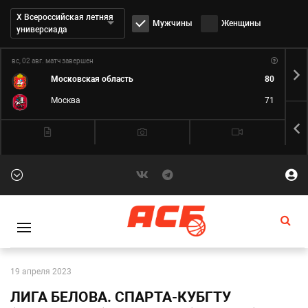
Дивизион:
Х Всероссийская летняя
Мужчины
Женщины
универсиада
вс, 02 авг.
матч завершен
пн,
Московская область
80
Москва
71
19 апреля 2023
ЛИГА БЕЛОВА. СПАРТА-КУБГТУ