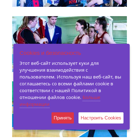
Cookies и безопасность
Этот веб-сайт использует куки для
улучшения взаимодействия с
пользователем. Используя наш веб-сайт, вы
соглашаетесь со всеми файлами cookie в
соответствии с нашей Политикой в ​​
отношении файлов cookie.
Больше
информации
Принять
Настроить Cookies