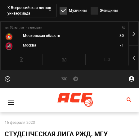
Дивизион:
Х Всероссийская летняя
Мужчины
Женщины
универсиада
вс, 02 авг.
матч завершен
пн,
Московская область
80
Москва
71
16 февраля 2023
СТУДЕНЧЕСКАЯ ЛИГА РЖД. МГУ