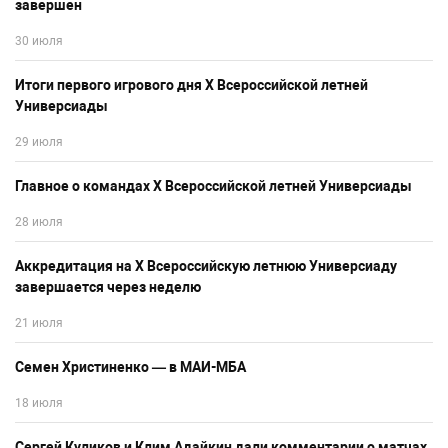
завершен
30 июля
Итоги первого игрового дня Х Всероссийской летней
Универсиады
29 июля
Главное о командах Х Всероссийской летней Универсиады
28 июля
Аккредитация на Х Всероссийскую летнюю Универсиаду
завершается через неделю
21 июля
Семен Христиненко — в МАИ-МБА
18 июля
Сергей Куликов и Клим Адайкин дали комментарии о матчах