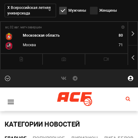
Дивизион:
Х Всероссийская летняя
Мужчины
Женщины
универсиада
вс, 02 авг.
матч завершен
пн,
Московская область
80
Москва
71
КАТЕГОРИИ НОВОСТЕЙ